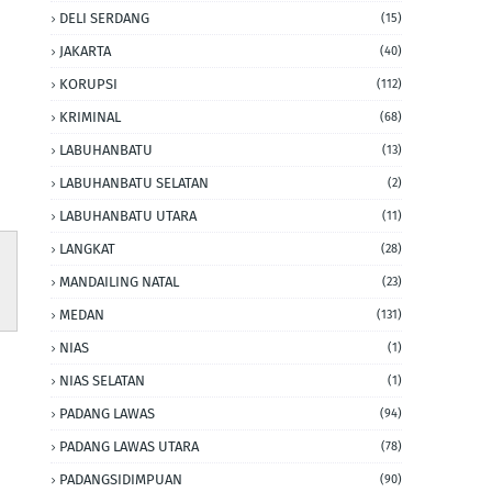
DELI SERDANG
(15)
JAKARTA
(40)
KORUPSI
(112)
KRIMINAL
(68)
LABUHANBATU
(13)
LABUHANBATU SELATAN
(2)
LABUHANBATU UTARA
(11)
LANGKAT
(28)
MANDAILING NATAL
(23)
MEDAN
(131)
NIAS
(1)
NIAS SELATAN
(1)
PADANG LAWAS
(94)
PADANG LAWAS UTARA
(78)
PADANGSIDIMPUAN
(90)