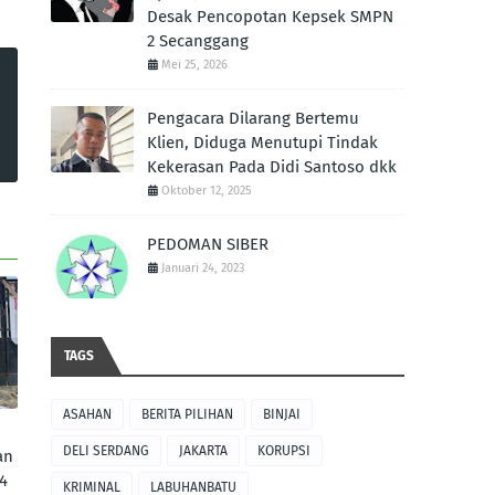
Desak Pencopotan Kepsek SMPN
2 Secanggang
Mei 25, 2026
Pengacara Dilarang Bertemu
Klien, Diduga Menutupi Tindak
Kekerasan Pada Didi Santoso dkk
Oktober 12, 2025
PEDOMAN SIBER
Januari 24, 2023
TAGS
ASAHAN
BERITA PILIHAN
BINJAI
DELI SERDANG
JAKARTA
KORUPSI
an
4
KRIMINAL
LABUHANBATU