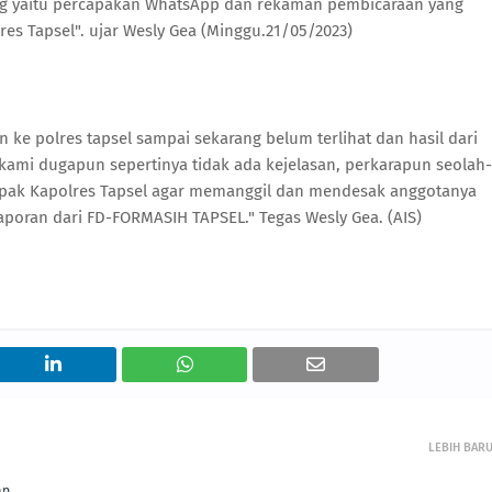
ng yaitu percapakan WhatsApp dan rekaman pembicaraan yang
es Tapsel". ujar Wesly Gea (Minggu.21/05/2023)
 ke polres tapsel sampai sekarang belum terlihat dan hasil dari
ami dugapun sepertinya tidak ada kejelasan, perkarapun seolah-
bapak Kapolres Tapsel agar memanggil dan mendesak anggotanya
poran dari FD-FORMASIH TAPSEL." Tegas Wesly Gea. (AIS)
LEBIH BAR
ap