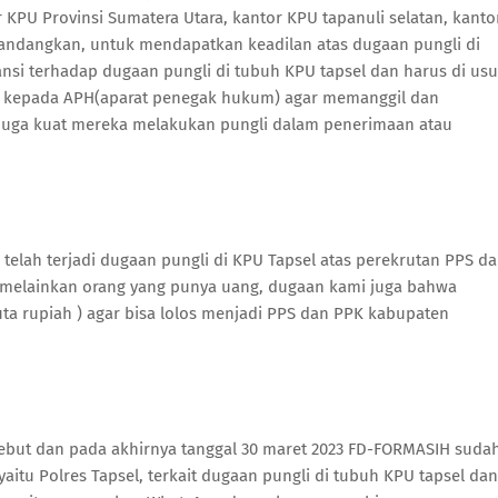
 KPU Provinsi Sumatera Utara, kantor KPU tapanuli selatan, kanto
mandangkan, untuk mendapatkan keadilan atas dugaan pungli di
ansi terhadap dugaan pungli di tubuh KPU tapsel dan harus di usu
p kepada APH(aparat penegak hukum) agar memanggil dan
duga kuat mereka melakukan pungli dalam penerimaan atau
elah terjadi dugaan pungli di KPU Tapsel atas perekrutan PPS d
 melainkan orang yang punya uang, dugaan kami juga bahwa
juta rupiah ) agar bisa lolos menjadi PPS dan PPK kabupaten
sebut dan pada akhirnya tanggal 30 maret 2023 FD-FORMASIH suda
itu Polres Tapsel, terkait dugaan pungli di tubuh KPU tapsel dan