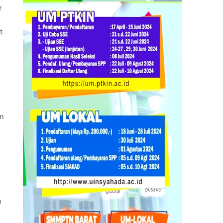
r
t
an
h