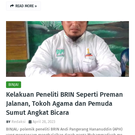
READ MORE »
BINJAI
Kelakuan Peneliti BRIN Seperti Preman
Jalanan, Tokoh Agama dan Pemuda
Sumut Angkat Bicara
Redaksi
April 28, 2023
BINJAI,- polemik peneliti BRIN Andi Pangerang Hananuddin (APH)
yang mengancam menghalalkan darah warga Muhammadiyah me…