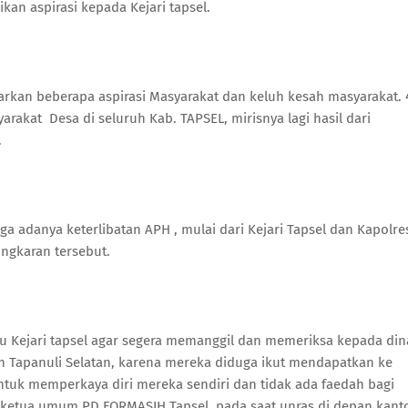
kan aspirasi kepada Kejari tapsel.
rkan beberapa aspirasi Masyarakat dan keluh kesah masyarakat.
akat Desa di seluruh Kab. TAPSEL, mirisnya lagi hasil dari
.
a adanya keterlibatan APH , mulai dari Kejari Tapsel dan Kapolre
ingkaran tersebut.
Kejari tapsel agar segera memanggil dan memeriksa kepada din
 Tapanuli Selatan, karena mereka diduga ikut mendapatkan ke
tuk memperkaya diri mereka sendiri dan tidak ada faedah bagi
y ketua umum PD FORMASIH Tapsel, pada saat unras di depan kant