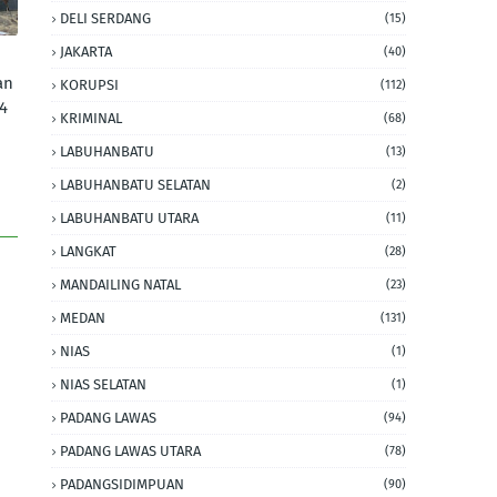
DELI SERDANG
(15)
JAKARTA
(40)
an
KORUPSI
(112)
4
KRIMINAL
(68)
LABUHANBATU
(13)
LABUHANBATU SELATAN
(2)
LABUHANBATU UTARA
(11)
LANGKAT
(28)
MANDAILING NATAL
(23)
MEDAN
(131)
NIAS
(1)
NIAS SELATAN
(1)
PADANG LAWAS
(94)
PADANG LAWAS UTARA
(78)
PADANGSIDIMPUAN
(90)