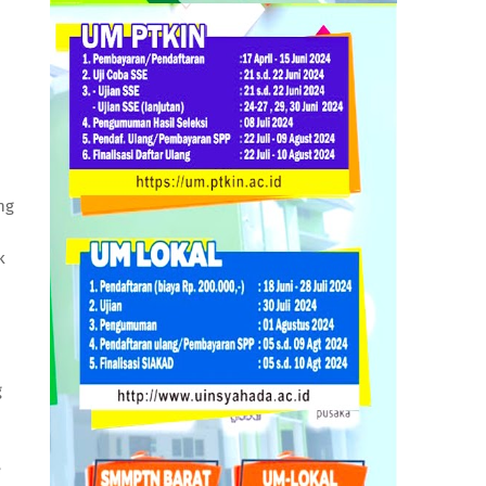
ng
k
g
e