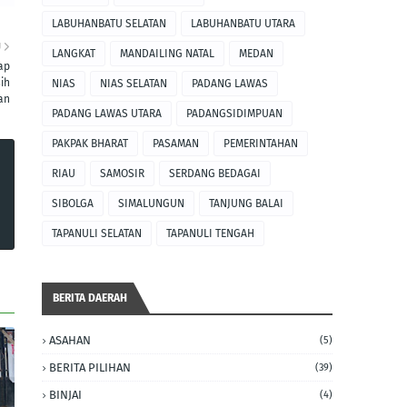
LABUHANBATU SELATAN
LABUHANBATU UTARA
U
LANGKAT
MANDAILING NATAL
MEDAN
ap
ih
NIAS
NIAS SELATAN
PADANG LAWAS
an
PADANG LAWAS UTARA
PADANGSIDIMPUAN
PAKPAK BHARAT
PASAMAN
PEMERINTAHAN
RIAU
SAMOSIR
SERDANG BEDAGAI
SIBOLGA
SIMALUNGUN
TANJUNG BALAI
TAPANULI SELATAN
TAPANULI TENGAH
BERITA DAERAH
ASAHAN
(5)
BERITA PILIHAN
(39)
BINJAI
(4)