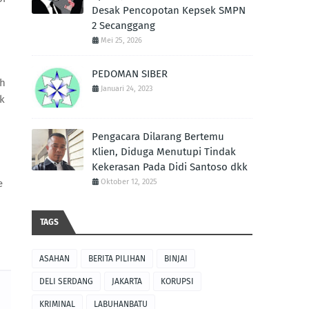
Desak Pencopotan Kepsek SMPN
2 Secanggang
Mei 25, 2026
PEDOMAN SIBER
eh
Januari 24, 2023
k
Pengacara Dilarang Bertemu
Klien, Diduga Menutupi Tindak
Kekerasan Pada Didi Santoso dkk
e
Oktober 12, 2025
TAGS
ASAHAN
BERITA PILIHAN
BINJAI
DELI SERDANG
JAKARTA
KORUPSI
KRIMINAL
LABUHANBATU