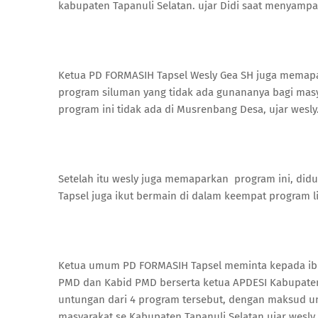
kabupaten Tapanuli Selatan. ujar Didi saat menyampai
Ketua PD FORMASIH Tapsel Wesly Gea SH juga memapa
program siluman yang tidak ada gunananya bagi masyar
program ini tidak ada di Musrenbang Desa, ujar wesly
Setelah itu wesly juga memaparkan program ini, didug
Tapsel juga ikut bermain di dalam keempat program l
Ketua umum PD FORMASIH Tapsel meminta kepada ibu 
PMD dan Kabid PMD berserta ketua APDESI Kabupaten
untungan dari 4 program tersebut, dengan maksud un
masyarakat se Kabupaten Tapanuli Selatan ujar wesl