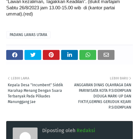
"Lawan kezaliman, Tagakkan Keadilan". (Bukit martajam  
Sabtu 26/8/2023 jam 13.00-15.00 wib  di (kantor partai 
ummat).(red)
PADANG LAWAS UTARA
LEBIH LAMA
LEBIH BARU
Kepala Desa "Incumbent" Siddik
ANGGARAN DINAS OLAHRAGA DAN
Harahap Menang Dengan Suara
PARIWISATA KOTA P.SIDEMPUAN
Terbanyak Pada Pilkades
DIDUGA MARK-UP DAN
Manunggang Jae
FIKTIF,GEMPAS GERUDUK KEJARI
P.SIDEMPUAN
Diposting oleh
Redaksi