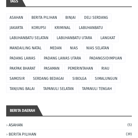
TAGS
ASAHAN
BERITA PILIHAN
BINJAI
DELI SERDANG
JAKARTA
KORUPSI
KRIMINAL
LABUHANBATU
LABUHANBATU SELATAN
LABUHANBATU UTARA
LANGKAT
MANDAILING NATAL
MEDAN
NIAS
NIAS SELATAN
PADANG LAWAS
PADANG LAWAS UTARA
PADANGSIDIMPUAN
PAKPAK BHARAT
PASAMAN
PEMERINTAHAN
RIAU
SAMOSIR
SERDANG BEDAGAI
SIBOLGA
SIMALUNGUN
TANJUNG BALAI
TAPANULI SELATAN
TAPANULI TENGAH
BERITA DAERAH
ASAHAN
(5)
BERITA PILIHAN
(39)