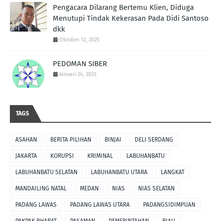
Pengacara Dilarang Bertemu Klien, Diduga
Menutupi Tindak Kekerasan Pada Didi Santoso
dkk
Oktober 12, 2025
PEDOMAN SIBER
Januari 24, 2023
TAGS
ASAHAN
BERITA PILIHAN
BINJAI
DELI SERDANG
JAKARTA
KORUPSI
KRIMINAL
LABUHANBATU
LABUHANBATU SELATAN
LABUHANBATU UTARA
LANGKAT
MANDAILING NATAL
MEDAN
NIAS
NIAS SELATAN
PADANG LAWAS
PADANG LAWAS UTARA
PADANGSIDIMPUAN