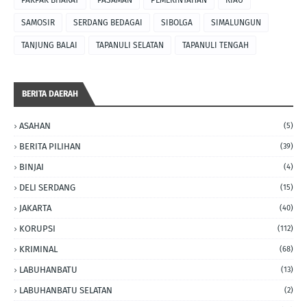
PAKPAK BHARAT
PASAMAN
PEMERINTAHAN
RIAU
SAMOSIR
SERDANG BEDAGAI
SIBOLGA
SIMALUNGUN
TANJUNG BALAI
TAPANULI SELATAN
TAPANULI TENGAH
BERITA DAERAH
ASAHAN
(5)
BERITA PILIHAN
(39)
BINJAI
(4)
DELI SERDANG
(15)
JAKARTA
(40)
KORUPSI
(112)
KRIMINAL
(68)
LABUHANBATU
(13)
LABUHANBATU SELATAN
(2)