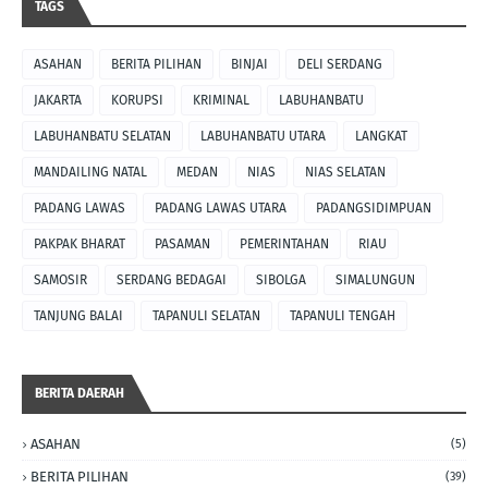
TAGS
ASAHAN
BERITA PILIHAN
BINJAI
DELI SERDANG
JAKARTA
KORUPSI
KRIMINAL
LABUHANBATU
LABUHANBATU SELATAN
LABUHANBATU UTARA
LANGKAT
MANDAILING NATAL
MEDAN
NIAS
NIAS SELATAN
PADANG LAWAS
PADANG LAWAS UTARA
PADANGSIDIMPUAN
PAKPAK BHARAT
PASAMAN
PEMERINTAHAN
RIAU
SAMOSIR
SERDANG BEDAGAI
SIBOLGA
SIMALUNGUN
TANJUNG BALAI
TAPANULI SELATAN
TAPANULI TENGAH
BERITA DAERAH
ASAHAN
(5)
BERITA PILIHAN
(39)