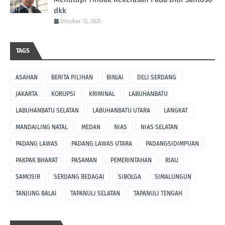
dkk
Oktober 12, 2025
TAGS
ASAHAN
BERITA PILIHAN
BINJAI
DELI SERDANG
JAKARTA
KORUPSI
KRIMINAL
LABUHANBATU
LABUHANBATU SELATAN
LABUHANBATU UTARA
LANGKAT
MANDAILING NATAL
MEDAN
NIAS
NIAS SELATAN
PADANG LAWAS
PADANG LAWAS UTARA
PADANGSIDIMPUAN
PAKPAK BHARAT
PASAMAN
PEMERINTAHAN
RIAU
SAMOSIR
SERDANG BEDAGAI
SIBOLGA
SIMALUNGUN
TANJUNG BALAI
TAPANULI SELATAN
TAPANULI TENGAH