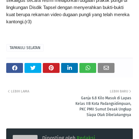
sekaligus secara resmi melaporkan dugaan praktik pungli di 
lingkungan Disdik Tapsel dengan menyerahkan bukti-bukti 
kuat berupa rekaman video dugaan pungli yang telah mereka 
kantongi.(r3)
TAPANULI SELATAN
LEBIH LAMA
LEBIH BARU
Ganja 6.8 Kilo Masuk di Lapas
Kelas IIB Kota Padangsidimpuan,
PKC PMII Sumut Desak Ungkap
Siapa Otak Dibelakangnya
Diposting oleh
Redaksi