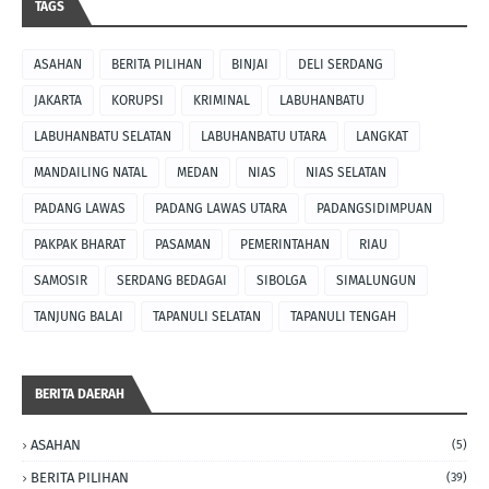
TAGS
ASAHAN
BERITA PILIHAN
BINJAI
DELI SERDANG
JAKARTA
KORUPSI
KRIMINAL
LABUHANBATU
LABUHANBATU SELATAN
LABUHANBATU UTARA
LANGKAT
MANDAILING NATAL
MEDAN
NIAS
NIAS SELATAN
PADANG LAWAS
PADANG LAWAS UTARA
PADANGSIDIMPUAN
PAKPAK BHARAT
PASAMAN
PEMERINTAHAN
RIAU
SAMOSIR
SERDANG BEDAGAI
SIBOLGA
SIMALUNGUN
TANJUNG BALAI
TAPANULI SELATAN
TAPANULI TENGAH
BERITA DAERAH
ASAHAN
(5)
BERITA PILIHAN
(39)