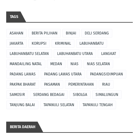
TAGS
ASAHAN
BERITA PILIHAN
BINJAI
DELI SERDANG
JAKARTA
KORUPSI
KRIMINAL
LABUHANBATU
LABUHANBATU SELATAN
LABUHANBATU UTARA
LANGKAT
MANDAILING NATAL
MEDAN
NIAS
NIAS SELATAN
PADANG LAWAS
PADANG LAWAS UTARA
PADANGSIDIMPUAN
PAKPAK BHARAT
PASAMAN
PEMERINTAHAN
RIAU
SAMOSIR
SERDANG BEDAGAI
SIBOLGA
SIMALUNGUN
TANJUNG BALAI
TAPANULI SELATAN
TAPANULI TENGAH
BERITA DAERAH