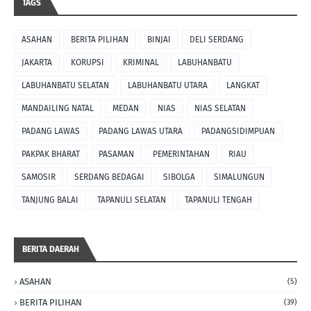
TAGS
ASAHAN
BERITA PILIHAN
BINJAI
DELI SERDANG
JAKARTA
KORUPSI
KRIMINAL
LABUHANBATU
LABUHANBATU SELATAN
LABUHANBATU UTARA
LANGKAT
MANDAILING NATAL
MEDAN
NIAS
NIAS SELATAN
PADANG LAWAS
PADANG LAWAS UTARA
PADANGSIDIMPUAN
PAKPAK BHARAT
PASAMAN
PEMERINTAHAN
RIAU
SAMOSIR
SERDANG BEDAGAI
SIBOLGA
SIMALUNGUN
TANJUNG BALAI
TAPANULI SELATAN
TAPANULI TENGAH
BERITA DAERAH
ASAHAN
(5)
BERITA PILIHAN
(39)