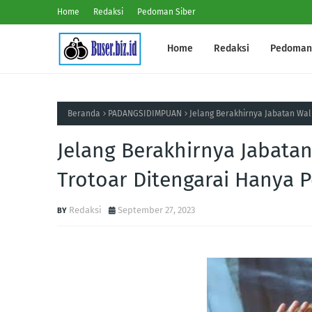
Home
Redaksi
Pedoman Siber
Home
Redaksi
Pedoman 
Beranda
PADANGSIDIMPUAN
Jelang Berakhirnya Jabatan Wal
Jelang Berakhirnya Jabatan
Trotoar Ditengarai Hanya
Redaksi
September 27, 2023