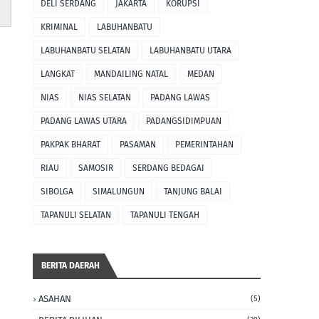
DELI SERDANG
JAKARTA
KORUPSI
KRIMINAL
LABUHANBATU
LABUHANBATU SELATAN
LABUHANBATU UTARA
LANGKAT
MANDAILING NATAL
MEDAN
NIAS
NIAS SELATAN
PADANG LAWAS
PADANG LAWAS UTARA
PADANGSIDIMPUAN
PAKPAK BHARAT
PASAMAN
PEMERINTAHAN
RIAU
SAMOSIR
SERDANG BEDAGAI
SIBOLGA
SIMALUNGUN
TANJUNG BALAI
TAPANULI SELATAN
TAPANULI TENGAH
BERITA DAERAH
ASAHAN
(5)