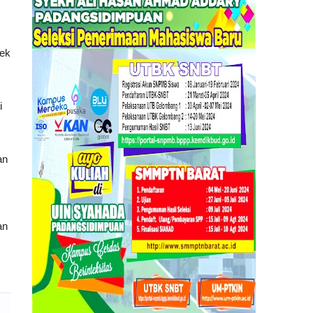
ek 
 
n 
n 