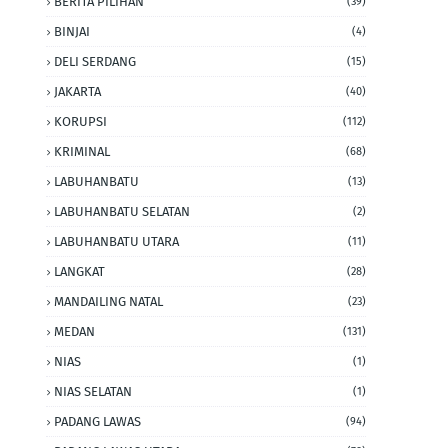
BERITA PILIHAN
(39)
BINJAI
(4)
DELI SERDANG
(15)
JAKARTA
(40)
KORUPSI
(112)
KRIMINAL
(68)
LABUHANBATU
(13)
LABUHANBATU SELATAN
(2)
LABUHANBATU UTARA
(11)
LANGKAT
(28)
MANDAILING NATAL
(23)
MEDAN
(131)
NIAS
(1)
NIAS SELATAN
(1)
PADANG LAWAS
(94)