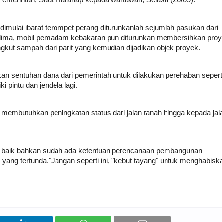
Pemerintah, Saut Harahap kepada wartawan, Selasa (26/09).
imulai ibarat terompet perang diturunkanlah sejumlah pasukan dari 
 lima, mobil pemadam kebakaran pun diturunkan membersihkan proy
gkut sampah dari parit yang kemudian dijadikan objek proyek.
n sentuhan dana dari pemerintah untuk dilakukan perehaban seperti
 pintu dan jendela lagi. 
 membutuhkan peningkatan status dari jalan tanah hingga kepada jala
 baik bahkan sudah ada ketentuan perencanaan pembangunan 
ang tertunda."Jangan seperti ini, "kebut tayang" untuk menghabiska