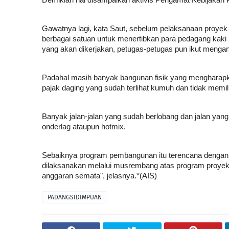
Demikian hal disampaikan aktivis Pengamat Kebijakan 
Gawatnya lagi, kata Saut, sebelum pelaksanaan proyek d
berbagai satuan untuk menertibkan para pedagang kaki
yang akan dikerjakan, petugas-petugas pun ikut mengan
Padahal masih banyak bangunan fisik yang mengharapka
pajak daging yang sudah terlihat kumuh dan tidak memiliki
Banyak jalan-jalan yang sudah berlobang dan jalan yang
onderlag ataupun hotmix.
Sebaiknya program pembangunan itu terencana dengan
dilaksanakan melalui musrembang atas program proyek y
anggaran semata", jelasnya.*(AIS)
PADANGSIDIMPUAN