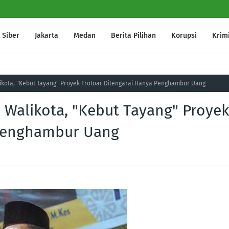
Siber
Jakarta
Medan
Berita Pilihan
Korupsi
Krim
ikota, "Kebut Tayang" Proyek Trotoar Ditengarai Hanya Penghambur Uang
 Walikota, "Kebut Tayang" Proyek
 Penghambur Uang