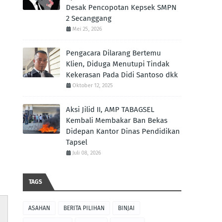
Desak Pencopotan Kepsek SMPN
2 Secanggang
Mei 25, 2026
Pengacara Dilarang Bertemu
Klien, Diduga Menutupi Tindak
Kekerasan Pada Didi Santoso dkk
Oktober 12, 2025
Aksi Jilid II, AMP TABAGSEL
Kembali Membakar Ban Bekas
Didepan Kantor Dinas Pendidikan
Tapsel
Juli 08, 2026
TAGS
ASAHAN
BERITA PILIHAN
BINJAI