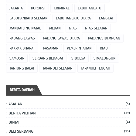
JAKARTA
KORUPSI
KRIMINAL
LABUHANBATU
LABUHANBATU SELATAN
LABUHANBATU UTARA
LANGKAT
MANDAILING NATAL
MEDAN
NIAS
NIAS SELATAN
PADANG LAWAS
PADANG LAWAS UTARA
PADANGSIDIMPUAN
PAKPAK BHARAT
PASAMAN
PEMERINTAHAN
RIAU
SAMOSIR
SERDANG BEDAGAI
SIBOLGA
SIMALUNGUN
TANJUNG BALAI
TAPANULI SELATAN
TAPANULI TENGAH
BERITA DAERAH
ASAHAN
(5)
BERITA PILIHAN
(39)
BINJAI
(4)
DELI SERDANG
(15)