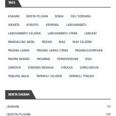
TAGS
ASAHAN
BERITA PILIHAN
BINJAI
DELI SERDANG
JAKARTA
KORUPSI
KRIMINAL
LABUHANBATU
LABUHANBATU SELATAN
LABUHANBATU UTARA
LANGKAT
MANDAILING NATAL
MEDAN
NIAS
NIAS SELATAN
PADANG LAWAS
PADANG LAWAS UTARA
PADANGSIDIMPUAN
PAKPAK BHARAT
PASAMAN
PEMERINTAHAN
RIAU
SAMOSIR
SERDANG BEDAGAI
SIBOLGA
SIMALUNGUN
TANJUNG BALAI
TAPANULI SELATAN
TAPANULI TENGAH
BERITA DAERAH
ASAHAN
(5)
BERITA PILIHAN
(39)