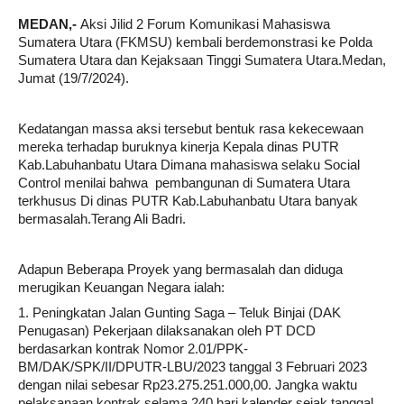
MEDAN,-
Aksi Jilid 2 Forum Komunikasi Mahasiswa
Sumatera Utara (FKMSU) kembali berdemonstrasi ke Polda
Sumatera Utara dan Kejaksaan Tinggi Sumatera Utara.Medan,
Jumat (19/7/2024).
Kedatangan massa aksi tersebut bentuk rasa kekecewaan
mereka terhadap buruknya kinerja Kepala dinas PUTR
Kab.Labuhanbatu Utara Dimana mahasiswa selaku Social
Control menilai bahwa pembangunan di Sumatera Utara
terkhusus Di dinas PUTR Kab.Labuhanbatu Utara banyak
bermasalah.Terang Ali Badri.
Adapun Beberapa Proyek yang bermasalah dan diduga
merugikan Keuangan Negara ialah:
1. Peningkatan Jalan Gunting Saga – Teluk Binjai (DAK
Penugasan) Pekerjaan dilaksanakan oleh PT DCD
berdasarkan kontrak Nomor 2.01/PPK-
BM/DAK/SPK/II/DPUTR-LBU/2023 tanggal 3 Februari 2023
dengan nilai sebesar Rp23.275.251.000,00. Jangka waktu
pelaksanaan kontrak selama 240 hari kalender sejak tanggal