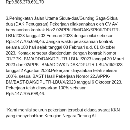
Rp9.985.378.691,70
3.Peningkatan Jalan Utama Sidua-dua/Gunting Saga-Sidua
dua (DAK Penugasan) Pekerjaan dilaksanakan oleh CV AV
berdasarkan kontrak No:2.02/PPK-BM/DAK/SPK/II/DPUTR-
LBU/2023 tanggal 03 Februari 2023 dengan nilai sebesar
Rp5.147.705.698,46. Jangka waktu pelaksanaan kontrak
selama 180 hari sejak tanggal 03 Februari s.d. 01 Oktober
2023. Kontak tersebut diaddendum dengan kontrak Nomor
'01/PPK- BM/ADD/DAK/DPUTR-LBU/II/2023 tanggal 30 Maret
2023 dan 02/PPK- BM/ADDWKT/DAK/DPUTR-LBU/VIII/2023
tanggal 2 Agustus 2023.Pekerjaan dinyatakan telah selesai
100%, sesuai BAST Hasil Pekerjaan Nomor 22.A/PPK-
BM/BAST-DAK/DPUTR-LBU/X/2023 tanggal 6 Oktober 2023.
Pekerjaan telah dibayarkan 100% sebesar
Rp5.147.705.698,46.
“Kami menilai seluruh pekerjaan tersebut diduga syarat KKN
yang menyebabkan Kerugian Negara,”terang Ali.