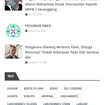
Aliansi Mahasiswa Desak Pencopotan Kepsek
SMPN 2 Secanggang
Mei 25, 2026
PEDOMAN SIBER
Januari 24, 2023
Pengacara Dilarang Bertemu Klien, Diduga
Menutupi Tindak Kekerasan Pada Didi Santoso
dkk
Oktober 12, 2025
TAGS
ASAHAN
BERITA PILIHAN
BINJAI
DELI SERDANG
JAKARTA
KORUPSI
KRIMINAL
LABUHANBATU
LABUHANBATU SELATAN
LABUHANBATU UTARA
LANGKAT