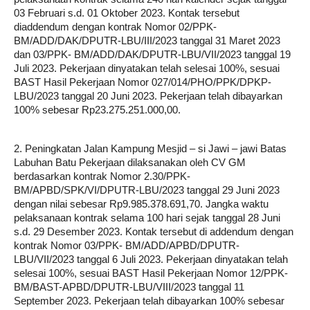
03 Februari s.d. 01 Oktober 2023. Kontak tersebut
diaddendum dengan kontrak Nomor 02/PPK-
BM/ADD/DAK/DPUTR-LBU/III/2023 tanggal 31 Maret 2023
dan 03/PPK- BM/ADD/DAK/DPUTR-LBU/VII/2023 tanggal 19
Juli 2023. Pekerjaan dinyatakan telah selesai 100%, sesuai
BAST Hasil Pekerjaan Nomor 027/014/PHO/PPK/DPKP-
LBU/2023 tanggal 20 Juni 2023. Pekerjaan telah dibayarkan
100% sebesar Rp23.275.251.000,00.
2. Peningkatan Jalan Kampung Mesjid – si Jawi – jawi Batas
Labuhan Batu Pekerjaan dilaksanakan oleh CV GM
berdasarkan kontrak Nomor 2.30/PPK-
BM/APBD/SPK/VI/DPUTR-LBU/2023 tanggal 29 Juni 2023
dengan nilai sebesar Rp9.985.378.691,70. Jangka waktu
pelaksanaan kontrak selama 100 hari sejak tanggal 28 Juni
s.d. 29 Desember 2023. Kontak tersebut di addendum dengan
kontrak Nomor 03/PPK- BM/ADD/APBD/DPUTR-
LBU/VII/2023 tanggal 6 Juli 2023. Pekerjaan dinyatakan telah
selesai 100%, sesuai BAST Hasil Pekerjaan Nomor 12/PPK-
BM/BAST-APBD/DPUTR-LBU/VIII/2023 tanggal 11
September 2023. Pekerjaan telah dibayarkan 100% sebesar