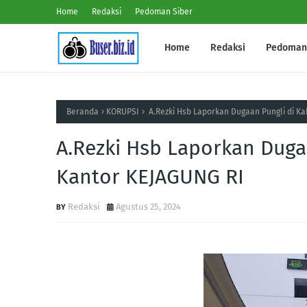
Home
Redaksi
Pedoman Siber
Home
Redaksi
Pedoman 
Beranda
KORUPSI
A.Rezki Hsb Laporkan Dugaan Pungli di K
A.Rezki Hsb Laporkan Duga
Kantor KEJAGUNG RI
Redaksi
Agustus 25, 2024