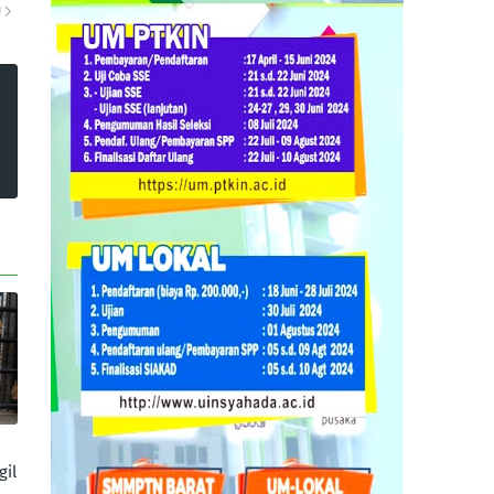
U
gil