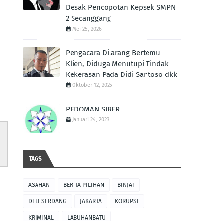
Desak Pencopotan Kepsek SMPN
2 Secanggang
Mei 25, 2026
Pengacara Dilarang Bertemu
Klien, Diduga Menutupi Tindak
Kekerasan Pada Didi Santoso dkk
Oktober 12, 2025
PEDOMAN SIBER
Januari 24, 2023
TAGS
ASAHAN
BERITA PILIHAN
BINJAI
DELI SERDANG
JAKARTA
KORUPSI
KRIMINAL
LABUHANBATU