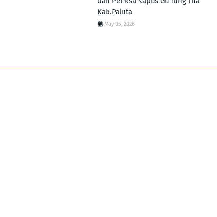
dan Periksa Kapus Gunung Tua
Kab.Paluta
May 05, 2026