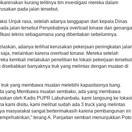
ikarenakan kurang telitinya tim investigasi mereka dalam
erusakan pada jalan tersebut.
si Unjuk rasa, setelah adanya tanggapan dari kepala Dinas
ada jalan tersebut Penyebabnya overload tonase dan genang
fikasi teknis sebagaimana yang diberitakan sebelumnya.
elaskan, adanya terlihat kerusakan pekerjaan peningkatan jala
saja, melainkan karena overload tonase. Mereka setelah
ka kembali melakukan penelitian ke lokasi pekerjaan tersebut
g disebabkan banyaknya truk yang melintas dengan muatan di
l truk yang membawa muatan melebihi kapasitasnya bang.
g. Ada yang Membawa muatan sembako, ada yang membawa
laskan oleh Kadis PUPR Labuhanbatu, kami langsung ke lokasi
ma kami disitu, kami melihat sudah ada 3 truck yang melintas
ya masyarakat sangat berterimakasih karena pembangunan ini
memprihatinkan,” terang A. Panjaitan sembari menunjukkan Poto