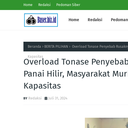
Home
Redaksi
Pedoman Siber
Home
Redaksi
Pedoman 
Beranda
BERITA PILIHAN
Overload Tonase Penyebab Rusaknya
Kapasitas
Overload Tonase Penyebab
Panai Hilir, Masyarakat Mu
Kapasitas
Redaksi
Juli 31, 2024