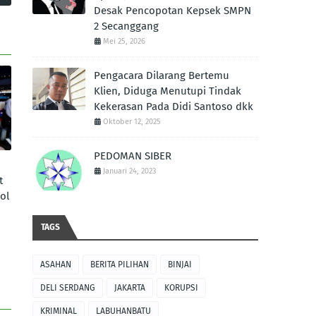
Desak Pencopotan Kepsek SMPN
2 Secanggang
Mei 25, 2026
Pengacara Dilarang Bertemu
Klien, Diduga Menutupi Tindak
Kekerasan Pada Didi Santoso dkk
Oktober 12, 2025
PEDOMAN SIBER
Januari 24, 2023
t
ol
TAGS
ASAHAN
BERITA PILIHAN
BINJAI
DELI SERDANG
JAKARTA
KORUPSI
KRIMINAL
LABUHANBATU