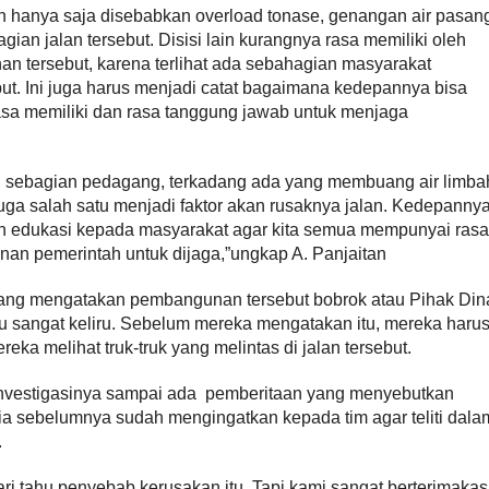
kan hanya saja disebabkan overload tonase, genangan air pasan
ian jalan tersebut. Disisi lain kurangnya rasa memiliki oleh
 tersebut, karena terlihat ada sebahagian masyarakat
ut. Ini juga harus menjadi catat bagaimana kedepannya bisa
sa memiliki dan rasa tanggung jawab untuk menjaga
t, sebagian pedagang, terkadang ada yang membuang air limba
juga salah satu menjadi faktor akan rusaknya jalan. Kedepanny
n edukasi kepada masyarakat agar kita semua mempunyai rasa
an pemerintah untuk dijaga,”ungkap A. Panjaitan
orang mengatakan pembangunan tersebut bobrok atau Pihak Din
 sangat keliru. Sebelum mereka mengatakan itu, mereka haru
eka melihat truk-truk yang melintas di jalan tersebut.
m investigasinya sampai ada pemberitaan yang menyebutkan
dia sebelumnya sudah mengingatkan kepada tim agar teliti dala
.
ri tahu penyebab kerusakan itu. Tapi kami sangat berterimakas