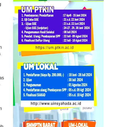
g
h
a
as
s
m
ih