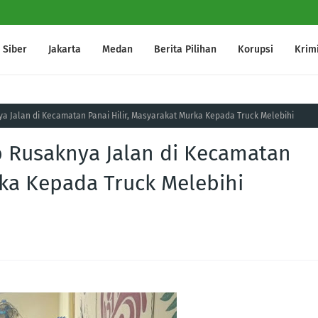
Siber
Jakarta
Medan
Berita Pilihan
Korupsi
Krim
 Jalan di Kecamatan Panai Hilir, Masyarakat Murka Kepada Truck Melebihi
 Rusaknya Jalan di Kecamatan
rka Kepada Truck Melebihi