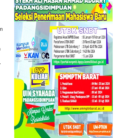
an
n
.