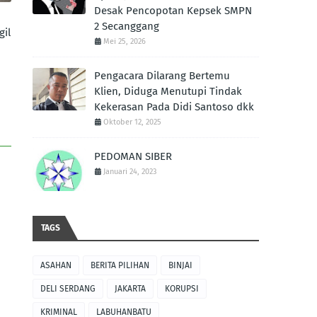
Desak Pencopotan Kepsek SMPN
2 Secanggang
gil
Mei 25, 2026
Pengacara Dilarang Bertemu
Klien, Diduga Menutupi Tindak
Kekerasan Pada Didi Santoso dkk
Oktober 12, 2025
PEDOMAN SIBER
Januari 24, 2023
TAGS
ASAHAN
BERITA PILIHAN
BINJAI
DELI SERDANG
JAKARTA
KORUPSI
KRIMINAL
LABUHANBATU