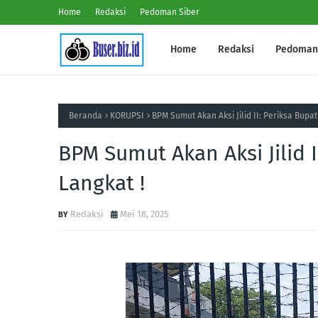
Home
Redaksi
Pedoman Siber
Home
Redaksi
Pedoman 
Beranda
KORUPSI
BPM Sumut Akan Aksi Jilid II: Periksa Bupa
BPM Sumut Akan Aksi Jilid 
Langkat !
Redaksi
Mei 18, 2025