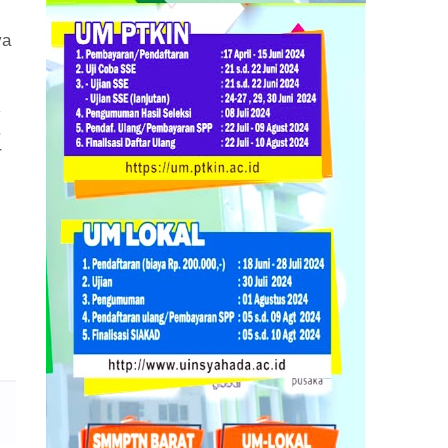
ya
k
.
r