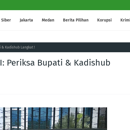
Siber
Jakarta
Medan
Berita Pilihan
Korupsi
Krim
ti & Kadishub Langkat !
II: Periksa Bupati & Kadishub